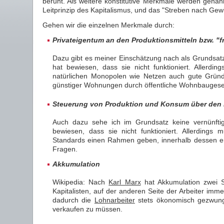
beruht. Als weitere konstitutive Merkmale werden gena
Leitprinzip des Kapitalismus, und das "Streben nach Gewinn
Gehen wir die einzelnen Merkmale durch:
Privateigentum an den Produktionsmitteln bzw. "
Dazu gibt es meiner Einschätzung nach als Grundsatz k
hat bewiesen, dass sie nicht funktioniert. Allerdi
natürlichen Monopolen wie Netzen auch gute Gründe
günstiger Wohnungen durch öffentliche Wohnbaugesells
Steuerung von Produktion und Konsum über den 
Auch dazu sehe ich im Grundsatz keine vernünftige 
bewiesen, dass sie nicht funktioniert. Allerding
Standards einen Rahmen geben, innerhalb dessen er a
Fragen.
Akkumulation
Wikipedia: Nach
Karl Marx
hat Akkumulation zwei S
Kapitalisten, auf der anderen Seite der Arbeiter im
dadurch die
Lohnarbeiter
stets ökonomisch gezwung
verkaufen zu müssen.