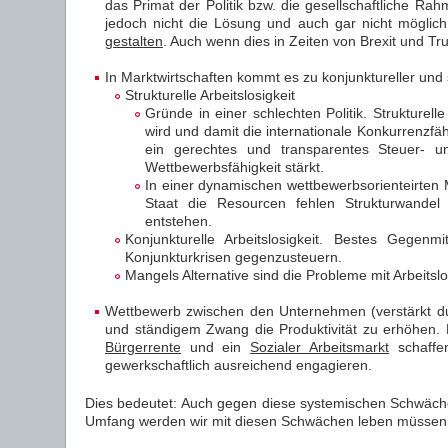
das Primat der Politik bzw. die gesellschaftliche Ra
jedoch nicht die Lösung und auch gar nicht möglic
gestalten
. Auch wenn dies in Zeiten von Brexit und Tr
In Marktwirtschaften kommt es zu konjunktureller und 
Strukturelle Arbeitslosigkeit
Gründe in einer schlechten Politik. Strukturell
wird und damit die internationale Konkurrenzfä
ein gerechtes und transparentes Steuer- un
Wettbewerbsfähigkeit stärkt.
In einer dynamischen wettbewerbsorienteirten M
Staat die Resourcen fehlen Strukturwandel zu
entstehen.
Konjunkturelle Arbeitslosigkeit. Bestes Gegen
Konjunkturkrisen gegenzusteuern.
Mangels Alternative sind die Probleme mit Arbeitsl
Wettbewerb zwischen den Unternehmen (verstärkt dur
und ständigem Zwang die Produktivität zu erhöhen.
Bürgerrente
und ein
Sozialer Arbeitsmarkt
schaffen
gewerkschaftlich ausreichend engagieren.
Dies bedeutet: Auch gegen diese systemischen Schwäch
Umfang werden wir mit diesen Schwächen leben müssen