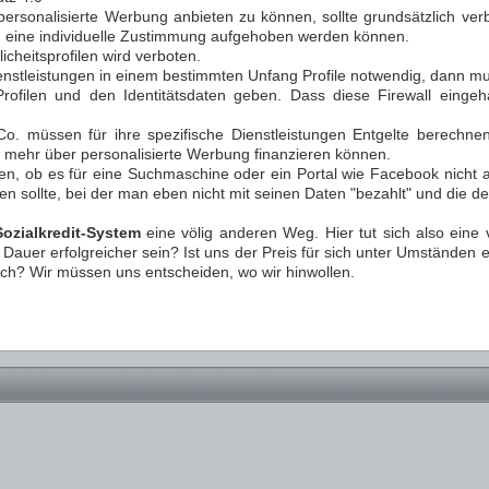
 personalisierte Werbung anbieten zu können, sollte grundsätzlich ve
ch eine individuelle Zustimmung aufgehoben werden können.
icheitsprofilen wird verboten.
enstleistungen in einem bestimmten Unfang Profile notwendig, dann mu
rofilen und den Identitätsdaten geben. Dass diese Firewall eingeh
o. müssen für ihre spezifische Dienstleistungen Entgelte berechn
ht mehr über personalisierte Werbung finanzieren können.
den, ob es für eine Suchmaschine oder ein Portal wie Facebook nicht au
sollte, bei der man eben nicht mit seinen Daten "bezahlt" und die der Ne
Sozialkredit-System
eine völig anderen Weg. Hier tut sich also eine 
auer erfolgreicher sein? Ist uns der Preis für sich unter Umständen e
ch? Wir müssen uns entscheiden, wo wir hinwollen.