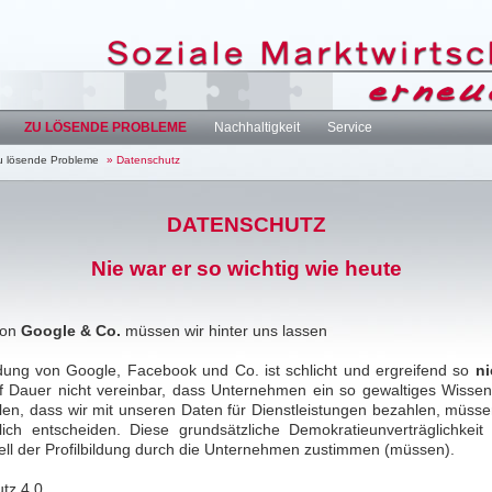
ZU LÖSENDE PROBLEME
Nachhaltigkeit
Service
u lösende Probleme
» Datenschutz
DATENSCHUTZ
Nie war er so wichtig wie heute
on
Google & Co.
müssen wir hinter uns lassen
ldung von Google, Facebook und Co. ist schlicht und ergreifend so
ni
uf Dauer nicht vereinbar, dass Unternehmen ein so gewaltiges Wisse
en, dass wir mit unseren Daten für Dienstleistungen bezahlen, müs
lich entscheiden. Diese grundsätzliche Demokratieunverträglichkeit
uell der Profilbildung durch die Unternehmen zustimmen (müssen).
tz 4.0