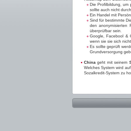
Die Profilbildung, um
sollte auch nicht dur
Ein Handel mit Persönl
Sind für bestimmte Di
den anonymisierten P
überprüfbar sein.
Google, Facebool & C
wenn sie sie sich nic
Es sollte geprüft wer
Grundversorgung geben 
China
geht mit seinem
Welches System wird auf D
Sozalkredit-System zu ho